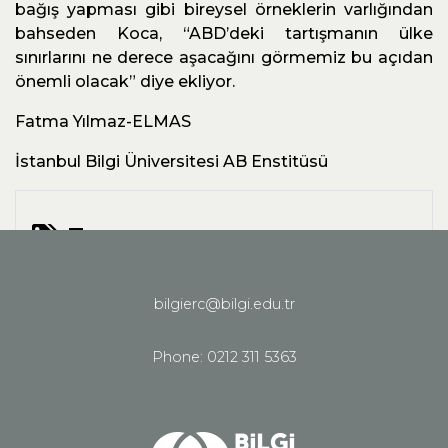
bağış yapması gibi bireysel örneklerin varlığından
bahseden Koca, “ABD’deki tartışmanın ülke
sınırlarını ne derece aşacağını görmemiz bu açıdan
önemli olacak” diye ekliyor.
Fatma Yılmaz-ELMAS
İstanbul Bilgi Üniversitesi AB Enstitüsü
Tags:
populism
radicalisation
bilgierc@bilgi.edu.tr
See all News
Phone: 0212 311 5363
Share