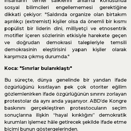
insanların temel saiklerini anlama konusunda
sosyal bilimcileri engellememesi gerektiğine
dikkati çekiyor: "Saldırıda organize olan birtakım
aşırılıkçı (extremist) kişiler olsa da önemli bir kısmı
popülist bir liderin dini, milliyetçi ve etnosentrik
motifler içeren sözlerinin etkisiyle harekete geçen
ve doğrudan demokrasi talepleriyle temsili
demokrasinin eleştirisini yapan kişiler olarak
karşımıza çıkmış durumda."
Koca: "Sınırlar bulanıklaştı"
Bu süreçte, dünya genelinde bir yandan ifade
özgürlüğünü kısıtlayan pek çok otoriter eğilim
gözlemlenirken ifade özgürlüğünün sınırını zorlayan
protestolar da aynı anda yaşanıyor. ABD’de Kongre
baskınını gerçekleştiren protestocuların seçim
sonuçlarına ilişkin “hayal kırıklığını” demokratik
kurumları işlemez hâle getirecek şekilde ifade etme
biçimi bunun göstergelerinden.